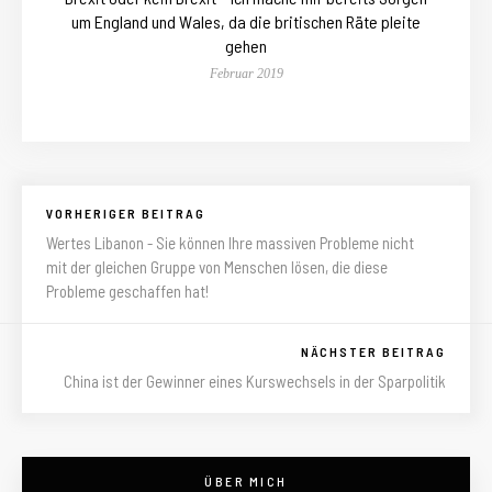
um England und Wales, da die britischen Räte pleite
gehen
Februar 2019
VORHERIGER BEITRAG
Wertes Libanon - Sie können Ihre massiven Probleme nicht
mit der gleichen Gruppe von Menschen lösen, die diese
Probleme geschaffen hat!
NÄCHSTER BEITRAG
China ist der Gewinner eines Kurswechsels in der Sparpolitik
ÜBER MICH