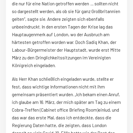
die nur für eine Nation getroffen werden … sollten nicht
so dargestellt werden, als ob sie für ganz Großbritannien
gelten“, sagte sie. Andere zeigten sich ebenfalls
unbeeindruckt. In den ersten Tagen der Krise lag das
Hauptaugenmerk auf London, wo der Ausbruch am
härtesten getroffen worden war. Doch Sadiq Khan, der
Labour-Bürgermeister der Hauptstadt, wurde erst Mitte
März zu den Dringlichkeitssitzungen im Vereinigten
Königreich eingeladen.
Als Herr Khan schließlich eingeladen wurde, stellte er
fest, dass wichtige Informationen nicht mit ihm
gemeinsam präsentiert wurden. „Ich bekam einen Anruf,
ich glaube am 16. März, der mich später am Tag zu einem
Cobra-Treffen (Cabinet office Briefing Room)einlud, und
das war das erste Mal, dass ich entdeckte, dass die
Regierung Daten hatte, die zeigten, dass London
doppelt so viele Covid-19-Fälle hatte wie der Rest des