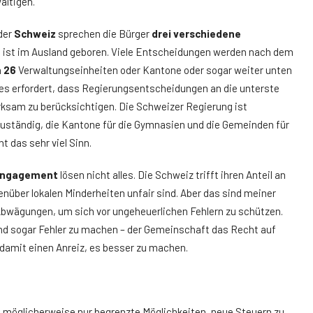
ältigen.
 der
Schweiz
sprechen die Bürger
drei verschiedene
ung ist im Ausland geboren. Viele Entscheidungen werden nach dem
n
26
Verwaltungseinheiten oder Kantone oder sogar weiter unten
es erfordert, dass Regierungsentscheidungen an die unterste
wirksam zu berücksichtigen. Die Schweizer Regierung ist
uständig, die Kantone für die Gymnasien und die Gemeinden für
 das sehr viel Sinn.
Engagement
lösen nicht alles. Die Schweiz trifft ihren Anteil an
nüber lokalen Minderheiten unfair sind. Aber das sind meiner
Abwägungen, um sich vor ungeheuerlichen Fehlern zu schützen.
und sogar Fehler zu machen – der Gemeinschaft das Recht auf
damit einen Anreiz, es besser zu machen.
möglicherweise nur begrenzte Möglichkeiten, neue Steuern zu