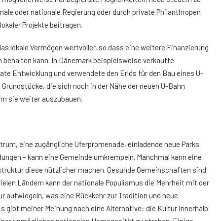
onale oder nationale Regierung oder durch private Philanthropen
lokaler Projekte beitragen.
as lokale Vermögen wertvoller, so dass eine weitere Finanzierung
 behalten kann. In Dänemark beispielsweise verkaufte
vate Entwicklung und verwendete den Erlös für den Bau eines U-
 Grundstücke, die sich noch in der Nähe der neuen U-Bahn
um sie weiter auszubauen.
entrum, eine zugängliche Uferpromenade, einladende neue Parks
ndungen – kann eine Gemeinde umkrempeln. Manchmal kann eine
struktur diese nützlicher machen. Gesunde Gemeinschaften sind
vielen Ländern kann der nationale Populismus die Mehrheit mit der
ur aufwiegeln, was eine Rückkehr zur Tradition und neue
s gibt meiner Meinung nach eine Alternative: die Kultur innerhalb