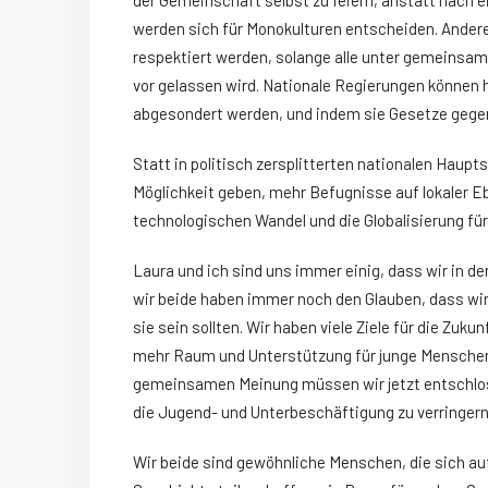
der Gemeinschaft selbst zu feiern, anstatt nach 
werden sich für Monokulturen entscheiden. Andere 
respektiert werden, solange alle unter gemeinsam
vor gelassen wird. Nationale Regierungen können 
abgesondert werden, und indem sie Gesetze gegen
Statt in politisch zersplitterten nationalen Haup
Möglichkeit geben, mehr Befugnisse auf lokaler E
technologischen Wandel und die Globalisierung für
Laura und ich sind uns immer einig, dass wir in de
wir beide haben immer noch den Glauben, dass wir 
sie sein sollten. Wir haben viele Ziele für die Zuk
mehr Raum und Unterstützung für junge Menschen
gemeinsamen Meinung müssen wir jetzt entschlos
die Jugend- und Unterbeschäftigung zu verringern
Wir beide sind gewöhnliche Menschen, die sich au