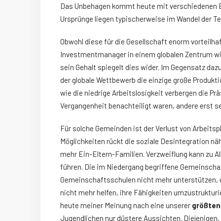
Das Unbehagen kommt heute mit verschiedenen Bann
Ursprünge liegen typischerweise im Wandel der Tec
Obwohl diese für die Gesellschaft enorm vorteilha
Investmentmanager in einem globalen Zentrum wie 
sein Gehalt spiegelt dies wider. Im Gegensatz daz
der globale Wettbewerb die einzige große Produkti
wie die niedrige Arbeitslosigkeit verbergen die P
Vergangenheit benachteiligt waren, andere erst s
Für solche Gemeinden ist der Verlust von Arbeitsp
Möglichkeiten rückt die soziale Desintegration n
mehr Ein-Eltern-Familien. Verzweiflung kann zu 
führen. Die im Niedergang begriffene Gemeinschaf
Gemeinschaftsschulen nicht mehr unterstützen, u
nicht mehr helfen, ihre Fähigkeiten umzustrukturi
heute meiner Meinung nach eine unserer
größten
Jugendlichen nur düstere Aussichten. Diejenigen, 