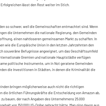
Erfolgreichen lässt den Rest weiter im Stich.
den so schwer, weil die Gemeinschaften entmachtet sind. Wenn
ängen die Unternehmen die nationale Regierung, den Gemeinden
Hoffnung, einen nahtloseren gemeinsamen Markt zu schaffen. In
nen wie die Europäische Union in den letzten Jahrzehnten den
ich souveräne Befugnisse angeeignet, um das Geschäftsumfeld
internationale Gremien und nationale Hauptstädte verfügen
ksame politische Instrumente, um in Not geratene Gemeinden
en die Investitionen in Städten, in denen die Kriminalität die
inden bringen möglicherweise auch nicht die richtigen
ten die örtlichen Führungskräfte die Entscheidung von Amazon ab,
s, zu bauen, der nach Angaben des Unternehmens 25.000
gehalt von 150.000 US-Dollar gebracht hätte. Man ging davon aus,