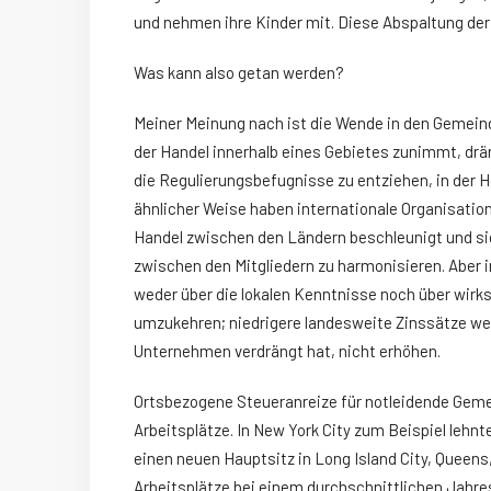
und nehmen ihre Kinder mit. Diese Abspaltung der 
Was kann also getan werden?
Meiner Meinung nach ist die Wende in den Gemein
der Handel innerhalb eines Gebietes zunimmt, dr
die Regulierungsbefugnisse zu entziehen, in der 
ähnlicher Weise haben internationale Organisatio
Handel zwischen den Ländern beschleunigt und s
zwischen den Mitgliedern zu harmonisieren. Aber 
weder über die lokalen Kenntnisse noch über wir
umzukehren; niedrigere landesweite Zinssätze werd
Unternehmen verdrängt hat, nicht erhöhen.
Ortsbezogene Steueranreize für notleidende Geme
Arbeitsplätze. In New York City zum Beispiel lehn
einen neuen Hauptsitz in Long Island City, Queen
Arbeitsplätze bei einem durchschnittlichen Jahres