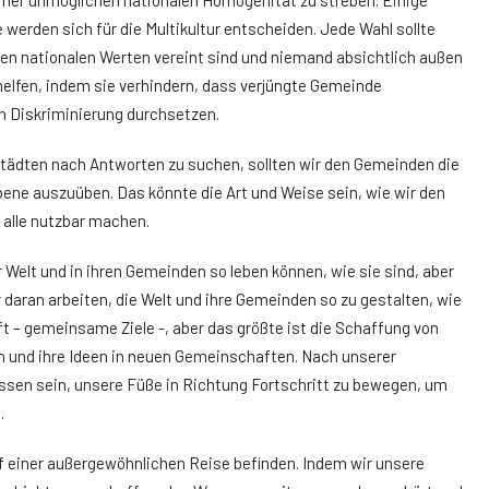
einer unmöglichen nationalen Homogenität zu streben. Einige
werden sich für die Multikultur entscheiden. Jede Wahl sollte
en nationalen Werten vereint sind und niemand absichtlich außen
helfen, indem sie verhindern, dass verjüngte Gemeinde
 Diskriminierung durchsetzen.
tstädten nach Antworten zu suchen, sollten wir den Gemeinden die
bene auszuüben. Das könnte die Art und Weise sein, wie wir den
 alle nutzbar machen.
r Welt und in ihren Gemeinden so leben können, wie sie sind, aber
daran arbeiten, die Welt und ihre Gemeinden so zu gestalten, wie
unft – gemeinsame Ziele -, aber das größte ist die Schaffung von
 und ihre Ideen in neuen Gemeinschaften. Nach unserer
sen sein, unsere Füße in Richtung Fortschritt zu bewegen, um
.
f einer außergewöhnlichen Reise befinden. Indem wir unsere