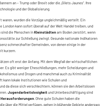
ern an – Trump oder Brexit oder die „Gilets Jaunes“. Ihre
hnologie und der Globalisierung.
ft waren, wurden die Vorzüge ungleichmäßig verteilt. Ein
London kann sofort überall auf der Welt Handel treiben, und
u sind die Menschen in
Kleinstädten
am Boden zerstört, wenn
onsstätte zur Schließung zwingt. Gesunde nationale Indikatoren
räsenz schmerzhafter Gemeinden, von denen einige in der
eit kurzem.
lätzen oft erst der Anfang. Mit dem Wegfall der wirtschaftlichen
äher. Es gibt weniger Eheschließungen, mehr Scheidungen und
Alkoholismus und Drogen und manchmal auch zu Kriminalität
t kann lokale Institutionen wie Schulen und
nd da diese sich verschlechtern, können sie den Arbeitslosen
eren.
Jugendarbeitslosigkeit
und Unterbeschäftigung sind
 Herausforderungen
. Ohne gute Schulen haben die
die über die Mittel verfügen, gehen in blühende Gebiete anderswo