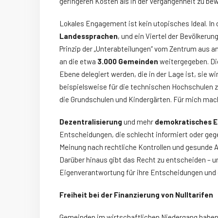
geringeren Kosten als in der Vergangenheit zu bew
Lokales Engagement ist kein utopisches Ideal. In
Landessprachen
, und ein Viertel der Bevölker
Prinzip der „Unterabteilungen“ vom Zentrum aus a
an die etwa
3.000 Gemeinden
weitergegeben. Di
Ebene delegiert werden, die in der Lage ist, sie 
beispielsweise für die technischen Hochschulen z
die Grundschulen und Kindergärten. Für mich macht
Dezentralisierung
und mehr
demokratisches 
Entscheidungen, die schlecht informiert oder gege
Meinung nach rechtliche Kontrollen und gesunde 
Darüber hinaus gibt das Recht zu entscheiden – 
Eigenverantwortung für ihre Entscheidungen und 
Freiheit bei der Finanzierung von Nulltarifen
Gemeinden im wirtschaftlichen Niedergang haben 