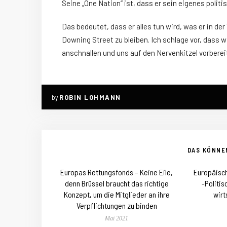
Seine „One Nation“ ist, dass er sein eigenes politi
Das bedeutet, dass er alles tun wird, was er in de
Downing Street zu bleiben. Ich schlage vor, dass 
anschnallen und uns auf den Nervenkitzel vorberei
by
ROBIN LOHMANN
DAS KÖNNEN
Europas Rettungsfonds – Keine Eile,
Europäisc
denn Brüssel braucht das richtige
-Politi
Konzept, um die Mitglieder an ihre
wirt
Verpflichtungen zu binden
Mai 2021