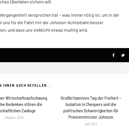
sches Überleben sichern will.
r Vergangenheit versprochen hat – was immer nötig ist, um in der
wir uns für die Fahrt mit der Johnson-Achterbahn besser
ten, und dass uns vielleicht etwas mulmig wird.
 IHNEN AUCH GEFALLEN...
her Wirtschaftsaufschwung
Großbritanniens Tag der Freiheit –
sche Bedenken stören die
Isolation in Chequers und die
schaftlichen Zwänge
politischen Schwierigkeiten für
Premierminister Johnson
Oktober 2020
Juli 2021