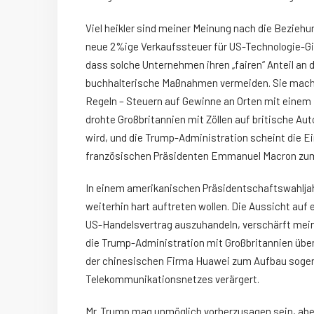
Viel heikler sind meiner Meinung nach die Beziehu
neue 2%ige Verkaufssteuer für US-Technologie-Gi
dass solche Unternehmen ihren „fairen“ Anteil an d
buchhalterische Maßnahmen vermeiden. Sie machen
Regeln – Steuern auf Gewinne an Orten mit einem
drohte Großbritannien mit Zöllen auf britische Au
wird, und die Trump-Administration scheint die E
französischen Präsidenten Emmanuel Macron zumi
In einem amerikanischen Präsidentschaftswahljah
weiterhin hart auftreten wollen. Die Aussicht auf
US-Handelsvertrag auszuhandeln, verschärft mein
die Trump-Administration mit Großbritannien über
der chinesischen Firma Huawei zum Aufbau sogena
Telekommunikationsnetzes verärgert.
Mr. Trump mag unmöglich vorherzusagen sein, aber