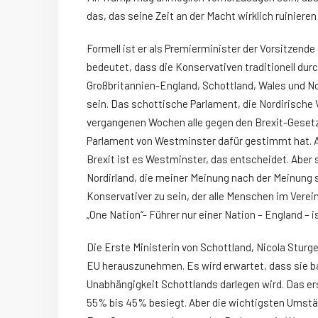
das, das seine Zeit an der Macht wirklich ruinieren
Formell ist er als Premierminister der Vorsitzend
bedeutet, dass die Konservativen traditionell durc
Großbritannien-England, Schottland, Wales und Nor
sein. Das schottische Parlament, die Nordirisch
vergangenen Wochen alle gegen den Brexit-Geset
Parlament von Westminster dafür gestimmt hat. A
Brexit ist es Westminster, das entscheidet. Aber 
Nordirland, die meiner Meinung nach der Meinung s
Konservativer zu sein, der alle Menschen im Verei
„One Nation“- Führer nur einer Nation – England – 
Die Erste Ministerin von Schottland, Nicola Sturg
EU herauszunehmen. Es wird erwartet, dass sie ba
Unabhängigkeit Schottlands darlegen wird. Das er
55% bis 45% besiegt. Aber die wichtigsten Umstä