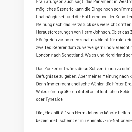
Frau Sturgeon auch sagt, das Parlament in Westm
mögliches Szenario kann die Dinge noch schlimme
Unabhängigkeit und die Entfremdung der Schotten 
Meinung nach das Herzstück des vielleicht dritte
Herausforderungen von Herrn Johnson. Ob er das Z
Königreich zusammenzuhalten, bleibt für mich ein
zweites Referendum zu verweigern und vielleicht m
London nach Schottland, Wales und Nordirland sch
Das Zuckerbrot wäre, diese Subventionen zu erh
Befugnisse zu geben. Aber meiner Meinung nach ka
Denn immer mehr englische Wähler, die hinter Bre
Wales einen größeren Anteil an öffentlichen Gelde
oder Tyneside.
Die „Flexibilität“ von Herrn Johnson könnte helfen
bezeichnet, scheint er mir eher als „Ein-Nationen-