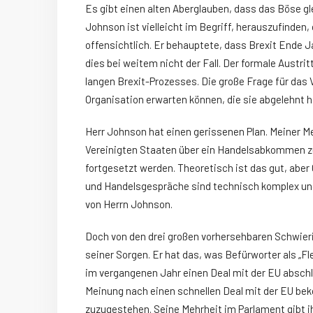
Es gibt einen alten Aberglauben, dass das Böse gl
Johnson ist vielleicht im Begriff, herauszufinden
offensichtlich. Er behauptete, dass Brexit Ende J
dies bei weitem nicht der Fall. Der formale Austr
langen Brexit-Prozesses. Die große Frage für das 
Organisation erwarten können, die sie abgelehnt h
Herr Johnson hat einen gerissenen Plan. Meiner M
Vereinigten Staaten über ein Handelsabkommen zu
fortgesetzt werden. Theoretisch ist das gut, aber 
und Handelsgespräche sind technisch komplex und
von Herrn Johnson.
Doch von den drei großen vorhersehbaren Schwierigk
seiner Sorgen. Er hat das, was Befürworter als „Fl
im vergangenen Jahr einen Deal mit der EU abschl
Meinung nach einen schnellen Deal mit der EU beko
zuzugestehen. Seine Mehrheit im Parlament gibt ih