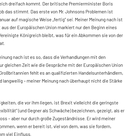
eich dreifach kommt. Der britische Premierminister Boris
, ob das stimmt. Das erste von Mr. Johnsons Problemen ist
anuar auf magische Weise „fertig“ sei. Meiner Meinung nach ist
itt aus der Europäischen Union markiert nur den Beginn eines
Vereinigte Königreich bleibt, was für ein Abkommen sie von der
at.
einung nach ist es so, dass die Verhandlungen mit den
r gleichen Zeit wie die Gespräche mit der Europäischen Union
Großbritannien fehlt es an qualifizierten Handelsunterhändlern,
 langweilig – meiner Meinung nach überhaupt nicht die Stärke
eiten, die vor ihm liegen, ist Brexit vielleicht die geringste
exibilität“ (und Gegner als Schwäche) bezeichnen, gezeigt, als er
oss – aber nur durch große Zugeständnisse. Er wird meiner
mmen, wenn er bereit ist, viel von dem, was sie fordern,
m viel Einfluss.