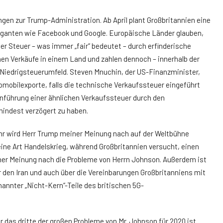
ngen zur Trump-Administration. Ab April plant Großbritannien eine
ganten wie Facebook und Google. Europäische Länder glauben,
er Steuer – was immer „fair“ bedeutet – durch erfinderische
 Verkäufe in einem Land und zahlen dennoch – innerhalb der
 Niedrigsteuerumfeld. Steven Mnuchin, der US-Finanzminister,
tomobilexporte, falls die technische Verkaufssteuer eingeführt
inführung einer ähnlichen Verkaufssteuer durch den
ndest verzögert zu haben.
r wird Herr Trump meiner Meinung nach auf der Weltbühne
 eine Art Handelskrieg, während Großbritannien versucht, einen
er Meinung nach die Probleme von Herrn Johnson. Außerdem ist
 den Iran und auch über die Vereinbarungen Großbritanniens mit
nnter „Nicht-Kern“-Teile des britischen 5G-
 das dritte der großen Probleme von Mr. Johnson für 2020 ist