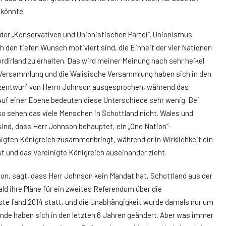
 könnte.
e der „Konservativen und Unionistischen Partei“. Unionismus
h den tiefen Wunsch motiviert sind, die Einheit der vier Nationen
dirland zu erhalten. Das wird meiner Meinung nach sehr heikel
e Versammlung und die Walisische Versammlung haben sich in den
zentwurf von Herrn Johnson ausgesprochen, während das
uf einer Ebene bedeuten diese Unterschiede sehr wenig. Bei
so sehen das viele Menschen in Schottland nicht. Wales und
ind, dass Herr Johnson behauptet, ein „One Nation“-
nigten Königreich zusammenbringt, während er in Wirklichkeit ein
ist und das Vereinigte Königreich auseinander zieht.
eon, sagt, dass Herr Johnson kein Mandat hat, Schottland aus der
ld ihre Pläne für ein zweites Referendum über die
ste fand 2014 statt, und die Unabhängigkeit wurde damals nur um
nde haben sich in den letzten 6 Jahren geändert. Aber was immer