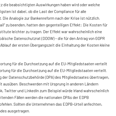
etz die beabsichtigten Auswirkungen haben wird oder welche
sten ist dabei, ob die Last der Compliance für alle
ie Analogie zur Bankenreform nach der Krise ist nützlich.
 fail“ zu beenden, hatten den gegenteiligen Effekt: Die Kosten für
stitute leichter zu tragen. Der Effekt war wahrscheinlich eine
äische Datenschutzrat (DDOW) – die für den Antrag von GDPR
h Ablauf der ersten Übergangszeit die Einhaltung der Kosten kleine
wortung für die Durchsetzung auf die EU-Mitgliedstaaten verteilt
rtung für die Durchsetzung auf die EU-Mitgliedstaaten verteilt.
 der Datenschutzbehörde (DPA) des Mitgliedstaates übertragen,
keit ausüben. Beschwerden mit Ursprung in anderen Ländern
k, Twitter und LinkedIn zum Beispiel würde Irland wahrscheinlich
itenden Fällen werden die nationalen DPAs der EDPB
hlen. Sollten die Unternehmen das EDPB-Urteil anfechten,
ndes ausgetragen.