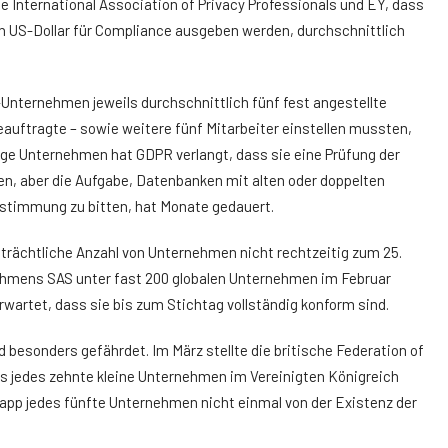
 International Association of Privacy Professionals und EY, dass
en US-Dollar für Compliance ausgeben werden, durchschnittlich
Unternehmen jeweils durchschnittlich fünf fest angestellte
uftragte – sowie weitere fünf Mitarbeiter einstellen mussten,
nige Unternehmen hat GDPR verlangt, dass sie eine Prüfung der
n, aber die Aufgabe, Datenbanken mit alten oder doppelten
ustimmung zu bitten, hat Monate gedauert.
trächtliche Anzahl von Unternehmen nicht rechtzeitig zum 25.
nehmens SAS unter fast 200 globalen Unternehmen im Februar
rwartet, dass sie bis zum Stichtag vollständig konform sind.
besonders gefährdet. Im März stellte die britische Federation of
ls jedes zehnte kleine Unternehmen im Vereinigten Königreich
napp jedes fünfte Unternehmen nicht einmal von der Existenz der