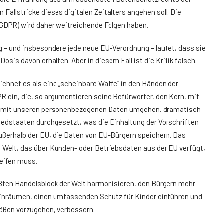
n Fallstricke dieses digitalen Zeitalters angehen soll. Die
GDPR) wird daher weitreichende Folgen haben.
 – und insbesondere jede neue EU-Verordnung – lautet, dass sie
Dosis davon erhalten. Aber in diesem Fall ist die Kritik falsch.
ichnet es als eine „scheinbare Waffe“ in den Händen der
R ein, die, so argumentieren seine Befürworter, den Kern, mit
U mit unseren personenbezogenen Daten umgehen, dramatisch
liedstaaten durchgesetzt, was die Einhaltung der Vorschriften
 außerhalb der EU, die Daten von EU-Bürgern speichern. Das
Welt, das über Kunden- oder Betriebsdaten aus der EU verfügt,
eifen muss.
en Handelsblock der Welt harmonisieren, den Bürgern mehr
einräumen, einen umfassenden Schutz für Kinder einführen und
tößen vorzugehen, verbessern.