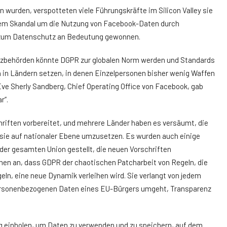
 wurden, verspotteten viele Führungskräfte im Silicon Valley sie
 dem Skandal um die Nutzung von Facebook-Daten durch
z zum Datenschutz an Bedeutung gewonnen.
zbehörden könnte DGPR zur globalen Norm werden und Standards
ch in Ländern setzen, in denen Einzelpersonen bisher wenig Waffen
 Eve Sherly Sandberg, Chief Operating Office von Facebook, gab
r“.
hriften vorbereitet, und mehrere Länder haben es versäumt, die
sie auf nationaler Ebene umzusetzen. Es wurden auch einige
der gesamten Union gestellt, die neuen Vorschriften
nen an, dass GDPR der chaotischen Patcharbeit von Regeln, die
ln, eine neue Dynamik verleihen wird. Sie verlangt von jedem
ersonenbezogenen Daten eines EU-Bürgers umgeht, Transparenz
.
 einholen, um Daten zu verwenden und zu speichern, auf dem