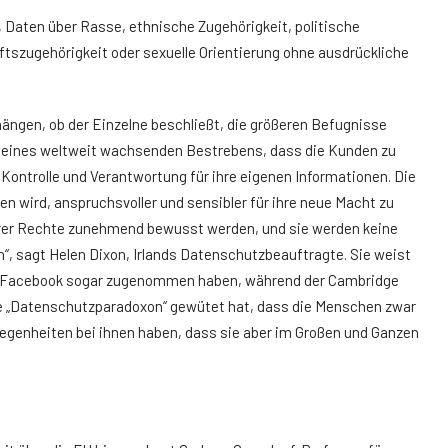
 Daten über Rasse, ethnische Zugehörigkeit, politische
tszugehörigkeit oder sexuelle Orientierung ohne ausdrückliche
ängen, ob der Einzelne beschließt, die größeren Befugnisse
il eines weltweit wachsenden Bestrebens, dass die Kunden zu
ontrolle und Verantwortung für ihre eigenen Informationen. Die
n wird, anspruchsvoller und sensibler für ihre neue Macht zu
hrer Rechte zunehmend bewusst werden, und sie werden keine
, sagt Helen Dixon, Irlands Datenschutzbeauftragte. Sie weist
von Facebook sogar zugenommen haben, während der Cambridge
nte „Datenschutzparadoxon“ gewütet hat, dass die Menschen zwar
legenheiten bei ihnen haben, dass sie aber im Großen und Ganzen