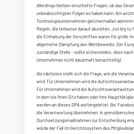
Allerdings bleiben ernsthafte Fragen, ob das Ges
unbeabsichtigten Folgen es haben kann. Am wichtig
Technologieunternehmen gleichermaßen abnimmt. D
Regeln, die teilweise darauf abzielten, „too big to
die Einhaltung der Vorschriften waren für große In
allgemeine Dämpfung des Wettbewerbs. Der Europ
zuständige Stelle – sollte sicherstellen, dass nac
Unternehmen nicht dauerhaft benachteiligt.
Als nächstes stellt sich die Frage, wie die Verant
wird. Für Unternehmen wird die Aufsichtsverantwo
Für Unternehmen wird die Aufsichtsverantwortung
in dem sie ihren Sitz haben oder ihre Haupttätig
werden an dieses DPA weitergeleitet. Bei Faceboo
die Verantwortung übernehmen. In grenzüberschre
Durchsetzungsmaßnahmen zur Entscheidung empfe
würde der Fall im Gerichtssystem des Mitgliedsla