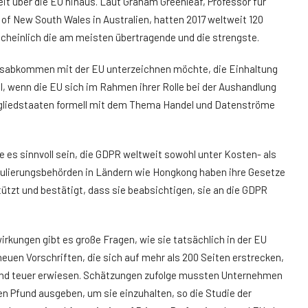
it über die EU hinaus. Laut Graham Greenleaf, Professor für
of New South Wales in Australien, hatten 2017 weltweit 120
heinlich die am meisten übertragende und die strengste.
lsabkommen mit der EU unterzeichnen möchte, die Einhaltung
, wenn die EU sich im Rahmen ihrer Rolle bei der Aushandlung
gliedstaaten formell mit dem Thema Handel und Datenströme
 es sinnvoll sein, die GDPR weltweit sowohl unter Kosten- als
lierungsbehörden in Ländern wie Hongkong haben ihre Gesetze
tützt und bestätigt, dass sie beabsichtigen, sie an die GDPR
irkungen gibt es große Fragen, wie sie tatsächlich in der EU
en Vorschriften, die sich auf mehr als 200 Seiten erstrecken,
g und teuer erwiesen. Schätzungen zufolge mussten Unternehmen
nen Pfund ausgeben, um sie einzuhalten, so die Studie der