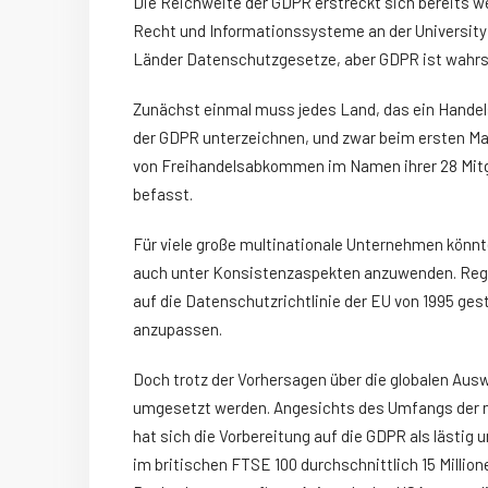
Die Reichweite der GDPR erstreckt sich bereits we
Recht und Informationssysteme an der University 
Länder Datenschutzgesetze, aber GDPR ist wahrsc
Zunächst einmal muss jedes Land, das ein Hande
der GDPR unterzeichnen, und zwar beim ersten Mal
von Freihandelsabkommen im Namen ihrer 28 Mit
befasst.
Für viele große multinationale Unternehmen könnte
auch unter Konsistenzaspekten anzuwenden. Regu
auf die Datenschutzrichtlinie der EU von 1995 ges
anzupassen.
Doch trotz der Vorhersagen über die globalen Ausw
umgesetzt werden. Angesichts des Umfangs der neu
hat sich die Vorbereitung auf die GDPR als lästi
im britischen FTSE 100 durchschnittlich 15 Millio