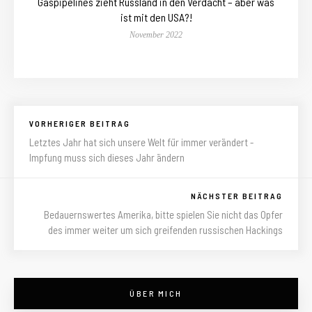
Gaspipelines zieht Russland in den Verdacht – aber was
ist mit den USA?!
November 2022
VORHERIGER BEITRAG
Letztes Jahr hat sich unsere Welt für immer verändert -
Impfung muss sich dieses Jahr ändern
NÄCHSTER BEITRAG
Bedauernswertes Amerika, bitte spielen Sie nicht das Opfer
des immer weiter um sich greifenden russischen Hackings
ÜBER MICH