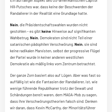
Ein auffälliger Aspekt des US-amerikanischen Capitol
Hill-Putsches war, dass keine der Beschwerden der
Randalierer in der Realität eine Grundlage hatte.
Nein
, die Präsidentschaftswahlen wurden nicht
gestohlen – es gibt
keine
Hinweise auf signifikanten
Wahlbetrug.
Nein
, Demokraten sind nicht Teil einer
satanischen pädophilen Verschwörung.
Nein
, sie sind
keine radikalen Marxisten, selbst der progressive Flügel
der Partei wurde in keiner anderen westlichen
Demokratie als mäßig links vom Zentrum betrachtet.
Der ganze Zorn basiert also auf Lügen. Aber was fast so
auffällig ist wie die Fantasien der Randalierer, ist, wie
wenige führende Republikaner trotz der Gewalt und
Schändungen bereit waren, dem MAGA-Mob zu sagen,
dass ihre Verschwörungstheorien falsch sind. Denken
wir daran, dass Kevin McCarthy, der Minoritätsführer